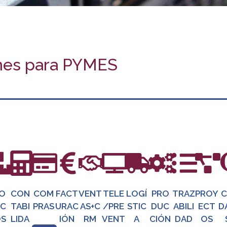
ones para PYMES
O
CON
COM
FACT
VENT
TELE
LOGÍ
PRO
TRAZ
PROY
C
C
TABI
PRAS
URAC
AS+C
/PRE
STIC
DUC
ABILI
ECT
D
S
LIDA
IÓN
RM
VENT
A
CIÓN
DAD
OS