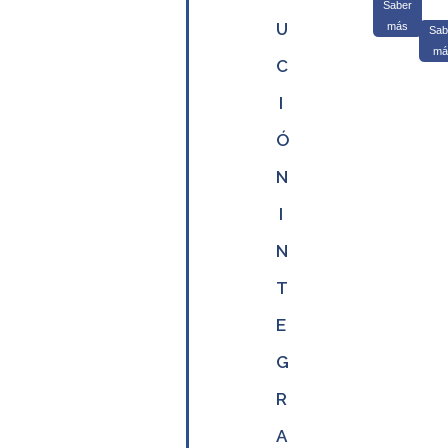
Saber
U
más
Sab
má
C
I
Ó
N
I
N
T
E
G
R
A