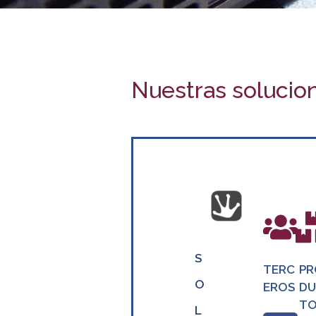
o
Nuestras soluci
S
TERC
PR
O
EROS
DU
TO
L