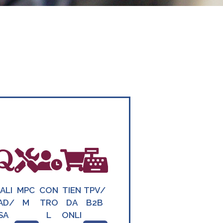
ALI
MPC
CON
TIEN
TPV/
AD/
M
TRO
DA
B2B
SA
L
ONLI