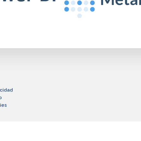
acidad
o
ies