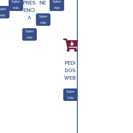
Saber
PRES
NE
Saber
más
más
aber
ENCI
más
A
Saber
más
Saber
más
PEDI
DOS
WEB
Saber
más