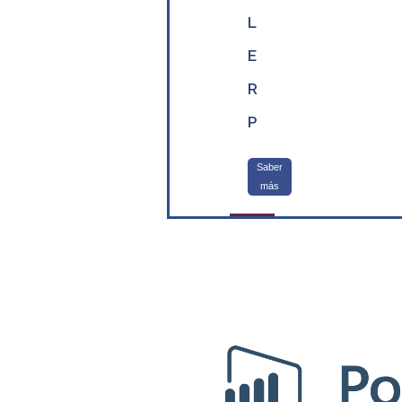
L
E
R
P
Saber
más