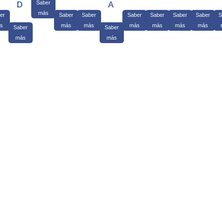
D
Saber
A
más
er
Saber
Saber
Saber
Saber
Saber
Saber
S
s
más
más
más
más
más
más
Saber
Saber
más
más