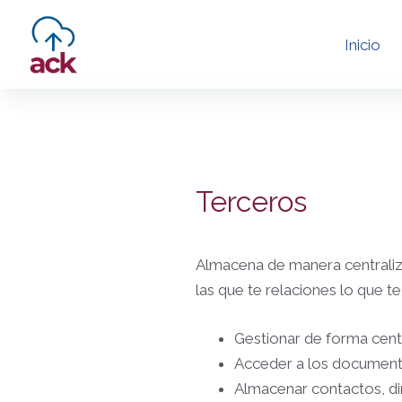
S
Inicio
a
l
t
a
r
a
Terceros
l
c
o
Almacena de manera centraliza
n
las que te relaciones lo que te
t
e
Gestionar de forma centr
n
Acceder a los documento
i
Almacenar contactos, dir
d